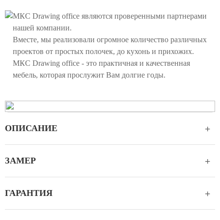
МКС Drawing office являются проверенными партнерами
нашей компании.
Вместе, мы реализовали огромное количество различных
проектов от простых полочек, до кухонь и прихожих.
МКС Drawing office - это практичная и качественная
мебель, которая прослужит Вам долгие годы.
+
ОПИСАНИЕ
МКС Drawing office предлагает своим клиентам
+
ЗАМЕР
уникальную возможность заказать современную мебель для
дома и офиса достойного качества по приемлемой цене и в
МКС Drawing office осуществляет качественный замер,
разумные сроки. Мы предлагаем быстрое и качественное
+
ГАРАНТИЯ
благодаря чему мы создаем мебель под Вашу конкретную
изготовление, современый дизайн и безупречный монтаж.
планировку. Точность до миллиметра. Любые формы и
Выбирайте уют вместе с нами.
18 месяцев в случае производства детской мебели. 18
размеры, нам под силу реализовать мебельные решения,