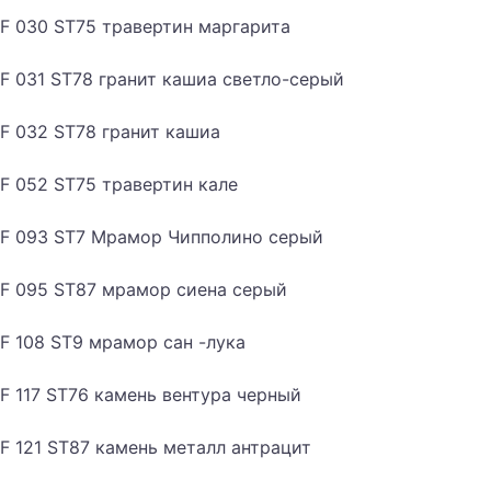
F 030 ST75 травертин маргарита
F 031 ST78 гранит кашиа светло-серый
F 032 ST78 гранит кашиа
F 052 ST75 травертин кале
F 093 ST7 Мрамор Чипполино серый
F 095 ST87 мрамор сиена серый
F 108 ST9 мрамор сан -лука
F 117 ST76 камень вентура черный
F 121 ST87 камень металл антрацит