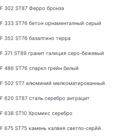
F 302 ST87 Ферро бронза
F 333 ST76 бетон орнаменталный серый
F 352 ST76 базалтино терра
F 371 ST89 гранит галиция серо-бежевый
F 486 ST76 спаркл грейн белый
F 502 ST7 алюминий мелкоматированный
F 620 ST87 сталь серебро антрацит
F 638 ST10 Хромикс серебро
F 675 ST75 камень калвия светло-серйй