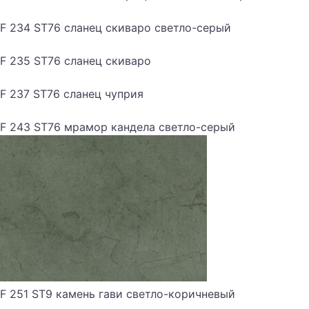
F 234 ST76 сланец скиваро светло-серый
F 235 ST76 сланец скиваро
F 237 ST76 сланец чуприя
F 243 ST76 мрамор кандела светло-серый
F 251 ST9 камень гави светло-коричневый