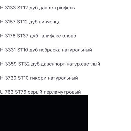
H 3133 ST12 дуб давос трюфель
H 3157 ST12 дуб винченца
H 3176 ST37 дуб галифакс олово
H 3331 ST10 дуб небраска натуральный
H 3359 ST32 дуб давенпорт натур.светлый
H 3730 ST10 гикори натуральный
U 763 ST76 серый перламутровый