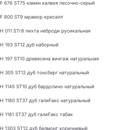
F 676 ST75 камен калвия песочно-серый
F 800 ST9 мрамор крисалл
H 011 STг8 пихта неброди русикальная
H 193 ST12 дуб наборный
H 197 ST10 древесина винтаж натуральная
H 305 ST12 дуб тонсберг натуральный
H 1145 ST10 дуб бардолино натуральный
H 1180 ST37 дуб галиFакс натуральный
H 1181 ST37 дуб галиFакс табак
H 1303 ST12 дуб белмонт коричневый